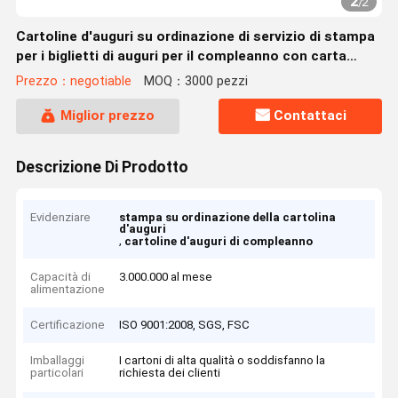
2
/
2
Cartoline d'auguri su ordinazione di servizio di stampa
per i biglietti di auguri per il compleanno con carta
patinata
Prezzo：negotiable
MOQ：3000 pezzi
Miglior prezzo
Contattaci
Descrizione Di Prodotto
Evidenziare
stampa su ordinazione della cartolina
d'auguri
,
cartoline d'auguri di compleanno
Capacità di
3.000.000 al mese
alimentazione
Certificazione
ISO 9001:2008, SGS, FSC
Imballaggi
I cartoni di alta qualità o soddisfanno la
particolari
richiesta dei clienti