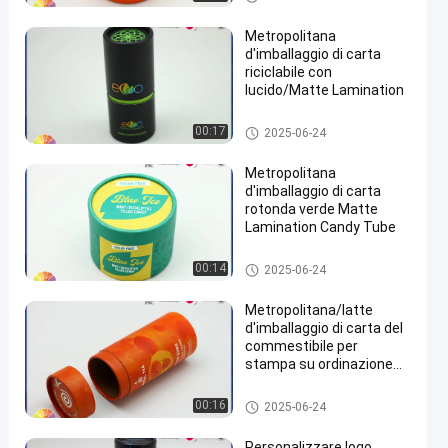
carta
Metropolitana
d'imballaggio di carta
riciclabile con
lucido/Matte Lamination
Metropolitana d'imballaggio di
00:17
2025-06-24
carta
Metropolitana
d'imballaggio di carta
rotonda verde Matte
Lamination Candy Tube
Metropolitana d'imballaggio di
00:14
2025-06-24
carta
Metropolitana/latte
d'imballaggio di carta del
commestibile per
stampa su ordinazione
del prodotto di salute
dell'animale domestico
Metropolitana d'imballaggio di
00:16
2025-06-24
carta
Personalizzare logo