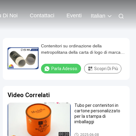
 Di Noi
Contattaci
Eventi
Italian
Contenitori su ordinazione della
metropolitana della carta di logo di marca
della chiusura disco/del ricciolo per la
confezione per la vendita al dettaglio
Parla Adesso.
Scopri Di Più
Video Correlati
Tubo per contenitori in
cartone personalizzato
per la stampa di
imballaggi
Metropolitana d'imballaggio di
00:20
2025-06-08