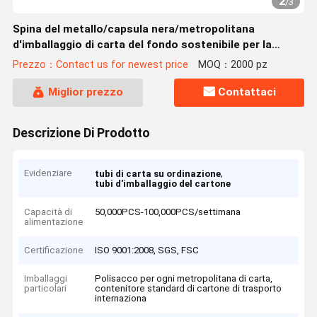
2
/
3
Spina del metallo/capsula nera/metropolitana
d'imballaggio di carta del fondo sostenibile per la
maschera di occhio
Prezzo：Contact us for newest price
MOQ：2000 pz
Miglior prezzo
Contattaci
Descrizione Di Prodotto
Evidenziare
,
tubi di carta su ordinazione
tubi d'imballaggio del cartone
Capacità di
50,000PCS-100,000PCS/settimana
alimentazione
Certificazione
ISO 9001:2008, SGS, FSC
Imballaggi
Polisacco per ogni metropolitana di carta,
particolari
contenitore standard di cartone di trasporto
internaziona