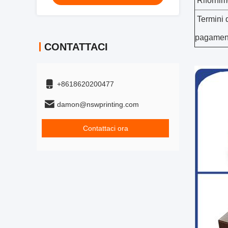
Rifornim
Termini 
pagamen
CONTATTACI
+8618620200477
damon@nswprinting.com
Contattaci ora