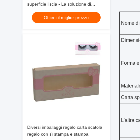
superficie liscia - La soluzione di
imballaggio perfetta per diverse
Ottieni il miglior prezzo
applicazioni
Nome di 
Dimensi
Forma e 
Material
Carta sp
L'altra c
Diversi imballaggi regalo carta scatola
regalo con sì stampa e stampa