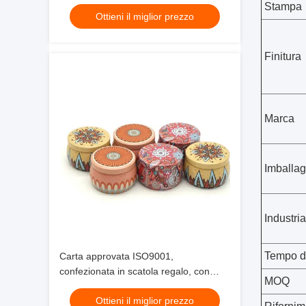
Stampa
Ottieni il miglior prezzo
Finitura
Marca
Imballag
Industria
Tempo d
Carta approvata ISO9001,
confezionata in scatola regalo, con
MOQ
finitura in laminazione opaca per le
Ottieni il miglior prezzo
esigenze del cliente