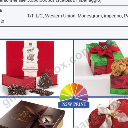
ento mensile
3,000,000pcs (scatola d'imballaggio)
di
T/T, L/C, Western Union, Moneygram, impegno, P
to