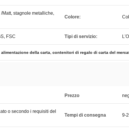
/Matt, stagnole metalliche,
Colore:
Col
GS, FSC
Tipi di servizio:
L'O
,
i alimentazione della carta
contenitori di regalo di carta del merca
Prezzo
neg
ato o secondo i requisiti del
Tempi di consegna
9-2