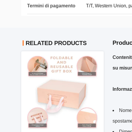
Termini di pagamento
T/T, Western Union, p
Produc
RELATED PRODUCTS
Contenit
su misu
Informaz
Nome d
spostame
Dimen