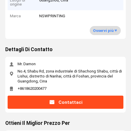
Luogo di
Guangzhou, Cina
origine
Marca
NSWPRINTING
Osservi più
Dettagli Di Contatto
Mr. Damon
No.4, Shabu Rd, zona industriale di Shachong Shabu, città di
Lishui, distretto di Nanhai, città di Foshan, provincia del
Guangdong, Cina
+8618620200477
Contattaci
Ottieni Il Miglior Prezzo Per