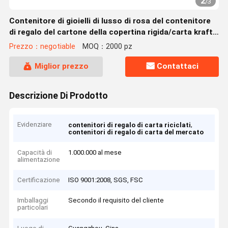
2
/
3
Contenitore di gioielli di lusso di rosa del contenitore
di regalo del cartone della copertina rigida/carta kraft
Piccolo
Prezzo：negotiable
MOQ：2000 pz
Miglior prezzo
Contattaci
Descrizione Di Prodotto
Evidenziare
,
contenitori di regalo di carta riciclati
contenitori di regalo di carta del mercato
Capacità di
1.000.000 al mese
alimentazione
Certificazione
ISO 9001:2008, SGS, FSC
Imballaggi
Secondo il requisito del cliente
particolari