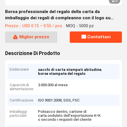
2
/
3
Borsa professionale del regalo della carta da
imballaggio dei regali di compleanno con il logo su
misura stampata
Prezzo：USD 0.15 – 0.55 / pcs
MOQ：5000 pz
Miglior prezzo
Contattaci
Descrizione Di Prodotto
Evidenziare
,
sacchi di carta stampati abitudine
borse stampate del regalo
Capacità di
3.000.000 al mese
alimentazione
Certificazione
ISO 9001:2008, SGS, FSC
Imballaggi
Polisacco dentro, cartone di
particolari
carta ondulato dell'esportazione K=K
o secondo i requisiti del cliente