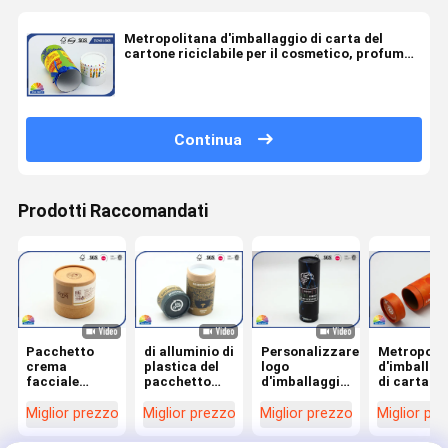
Metropolitana d'imballaggio di carta del
cartone riciclabile per il cosmetico, profumo,
imballaggio della bottiglia di vetro del vino
Continua
Prodotti Raccomandati
Pacchetto
di alluminio di
Personalizzare
Metropolit
crema
plastica del
logo
d'imballag
facciale
pacchetto
d'imballaggio
di carta de
d'imballaggio
dell'alimento
di carta
commestib
di carta su
della
dell'OEM del
per stamp
Miglior prezzo
Miglior prezzo
Miglior prezzo
Miglior pr
misura della
metropolitana
contenitore
su
metropolitana
della carta
di cilindro del
ordinazion