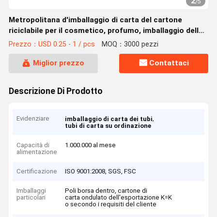
2
/
5
Metropolitana d'imballaggio di carta del cartone
riciclabile per il cosmetico, profumo, imballaggio della
bottiglia di vetro del vino
Prezzo：USD 0.25 - 1 / pcs
MOQ：3000 pezzi
Miglior prezzo
Contattaci
Descrizione Di Prodotto
Evidenziare
,
imballaggio di carta dei tubi
tubi di carta su ordinazione
Capacità di
1.000.000 al mese
alimentazione
Certificazione
ISO 9001:2008, SGS, FSC
Imballaggi
Poli borsa dentro, cartone di
particolari
carta ondulato dell'esportazione K=K
o secondo i requisiti del cliente