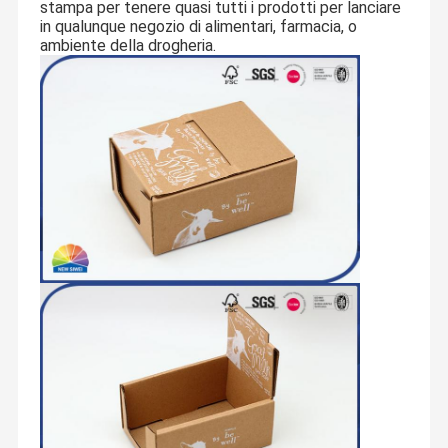
stampa per tenere quasi tutti i prodotti per lanciare
in qualunque negozio di alimentari, farmacia, o
ambiente della drogheria.
Canton NSWprint è stato stabilito nel 1999, che è
dedicato a fabbricare i contenitori di regalo stampati su
ordinazione della carta, i contenitori di carta rigidi, le
Casa
Prodotti
Su Di Noi
Visita Alla
Fabbrica
scatole magnetiche della chiusura, i contenitori di carta
del cassetto, i tubi di carta, le scatole ondulate e flauto, i
sacchi di carta stampati ed altri prodotti d'imballaggio di