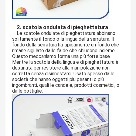
carta.
In NSWprint, abbiamo creduto che mille piccole cose
facessero una grande marca.
Lavoriamo ancora più duro per fornirgli la carta di qualità
Controllo
Contattaci
Notizie
Casi
coerente che imballa ai prezzi competitivi.
2. scatola ondulata di pieghettatura
Della Qualità
Stampiamo e fabbrichiamo l'imballaggio sotto un tetto per
Le scatole ondulate di pieghettatura abbinano
ottenere un termine d'esecuzione veloce e una qualità
solitamente il fondo o la lingua della serratura. Il
coerente.
Offriamo una gamma riciclabile di confezione per la
fondo della serratura ha tipicamente un fondo che
vendita al dettaglio e la nostra catena di fornitura è Sedex
rimane sigillato dalle falde che chiudono insieme.
certificato ai livelli etici globali più elevati. Fabbrichiamo
dalle foreste sostenibili della piantagione.
Questo meccanismo forma una più forte base.
Se prendete seriamente le vostre responsabilità, scelga
Mentre la scatola della lingua e di pieghettatura è
Chiedi Un
un fornitore d'imballaggio che fa anche.
destinata per resistere alla manipolazione non
Preventivo
corretta senza disinnestarsi. Usato spesso dalle
società che hanno oggetti più pesanti o più
Contenitore di regalo di carta
ingombranti, quali le candele, prodotti cosmetici, o
dalle bottiglie.
Contenitore di regalo pieghevole
Contenitore di regalo del coperchio a cerniera
I nostri clienti tutt'intorno dal mondo:
Scatola di carta del cassetto
Poiché siamo un produttore delle scatole di carta personali, tubi
di carta e sacchi di carta, i nostri clienti provengono dai vari
campi finchè hanno bisogno dei contenitori e dei sacchi di carta
Contenitore di cartone di piegatura